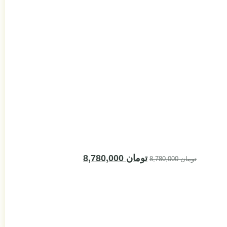
پرده کودک
تومان
8,780,000
تومان
8,780,000
افزود