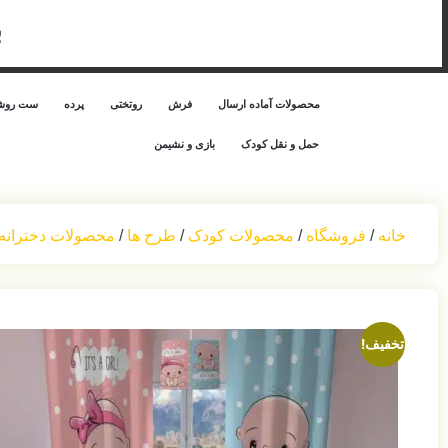
ب
محصولات آماده ارسال
فرش
روتختی
پرده
ست روشن
حمل‌ و نقل کودک
بازی و نشیمن
خانه
/
فروشگاه
/
محصولات کودک
/
طرح ها
/
محصولات دخترانه 
تخفیف!