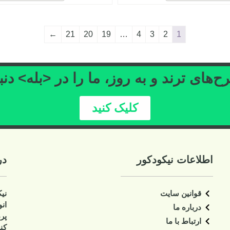
←
21
20
19
…
4
3
2
1
‌های ترند و به روز، ما را در <بله> دنب
کلیک کنید
اطلاعات نیکودکور
در
قوانین سایت
نی
ان
درباره ما
پر
ارتباط با ما
کنا