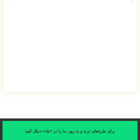
به روز، ما را در <بله> دنبال کنید