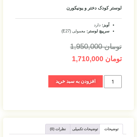
نیکورن
 (E27)
ه سبد خرید
میلی
نظرات (0)