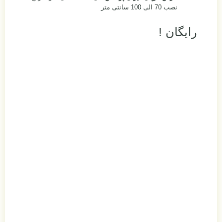
نصب 70 الی 100 سانتی متر
رایگان !