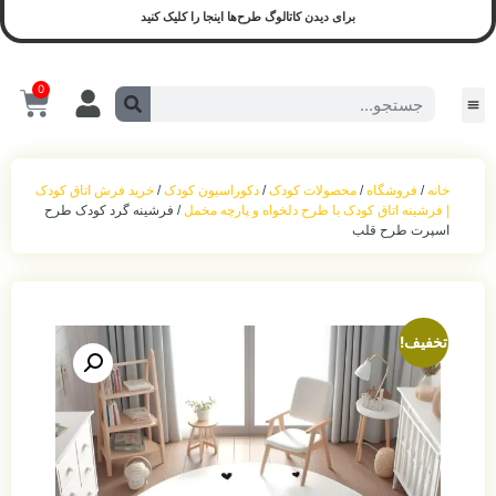
برای دیدن کاتالوگ طرح‌ها اینجا را کلیک کنید
0
سیسمونی و لوازم کودک
محصولات آماده ارسال
سیسمونی نوزادی
بازی و نشیمن
محصولات اجرا شده(نمونه واقعی)
ست روشنایی
اکسسوری اتاق‌خواب
حمل‌ و نقل کودک
خانه
/
فروشگاه
/
محصولات کودک
/
دکوراسیون کودک
/
خرید فرش اتاق کودک
| فرشینه اتاق کودک با طرح دلخواه و پارچه مخمل
/ فرشینه گرد کودک طرح
اسپرت طرح قلب
تخفیف!