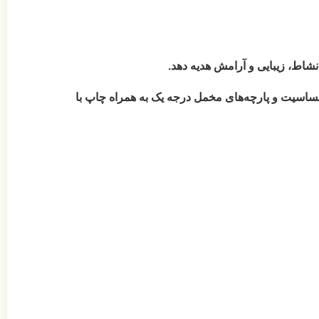
نشاط، زیبایی و آرامش هدیه دهد.
س پارچه، الیاف و نوع دوخت آن دقت کنید. روتختی‌های نیکودکور با دوخت CNC، الیاف ضدحساسیت و پارچه‌های مخمل درجه یک به همراه چاپ با