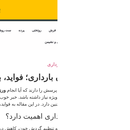
برای دیدن کاتالوگ طرح‌ها
فرش
روتختی
پرده
ست روشنایی
اکسسوری اتاق‌خواب
سیسمونی نوزادی
 و نشیمن
رداری؛ فواید، بایدها و نبایدها
پرسش را دارند که آیا انجام
ورزش در دوران بارداری
ایمن است یا نه. 
یژه نیاز داشته باشد. خبر خوب این است که اگر ورزش با رعایت اصول ا
ن دارد. در این مقاله به فواید، بهترین ورزش‌ها، ورزش‌های ممنوع و نک
اری اهمیت دارد؟
 به تنظیم گردش خون، کاهش دردهای عضلانی و افزایش انرژی مادر 