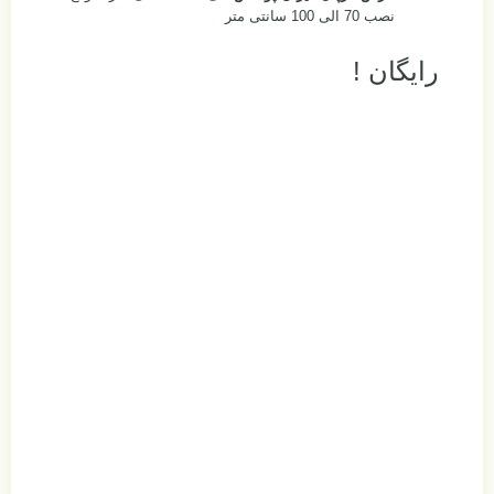
نصب 70 الی 100 سانتی متر
رایگان !