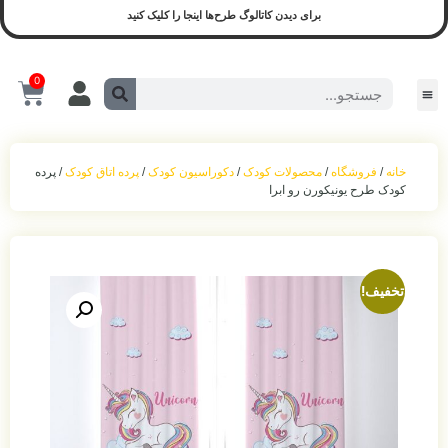
برای دیدن کاتالوگ طرح‌ها اینجا را کلیک کنید
0
سیسمونی و لوازم کودک
محصولات آماده ارسال
سیسمونی نوزادی
بازی و نشیمن
محصولات اجرا شده(نمونه واقعی)
ست روشنایی
اکسسوری اتاق‌خواب
حمل‌ و نقل کودک
خانه
/
فروشگاه
/
محصولات کودک
/
دکوراسیون کودک
/
پرده اتاق کودک
/ پرده
کودک طرح یونیکورن رو ابرا
تخفیف!