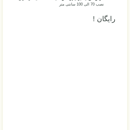
نصب 70 الی 100 سانتی متر
رایگان !