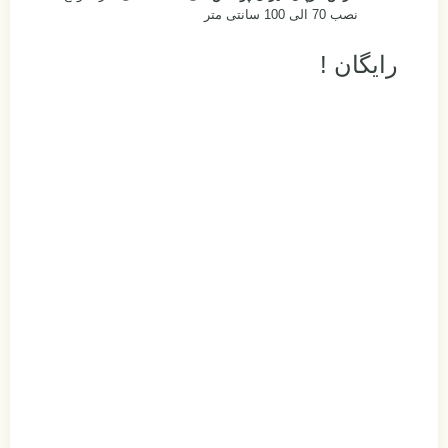
نصب 70 الی 100 سانتی متر
رایگان !