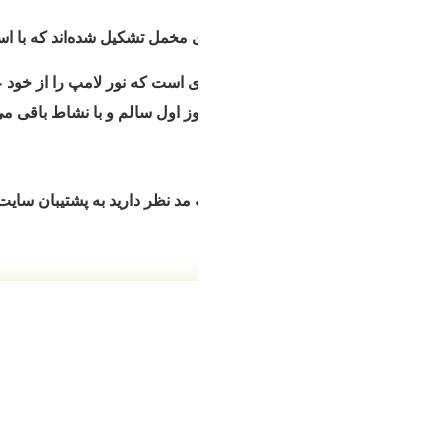
‌ی مخمل تشکیل شده‌اند که با اسکلت فلزی، این محصول را بسیار محکم
ی است که نور لامپ را از خود عبور می‌دهد و طرح را بسیار جذاب و د
 اول سالم و با نشاط باقی می‌مانند.
د نظر دارید به پشتیبان سایت ما اعلام کنید تا راهنمایی لازم را در ا