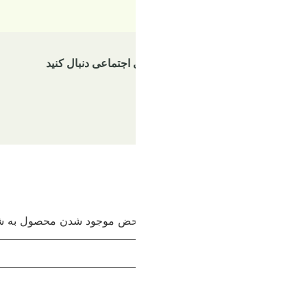
 اجتماعی دنبال کنید
تمامی حقوق برای تولید
ه محض موجود شدن محصول به شما اطلاع دهیم.