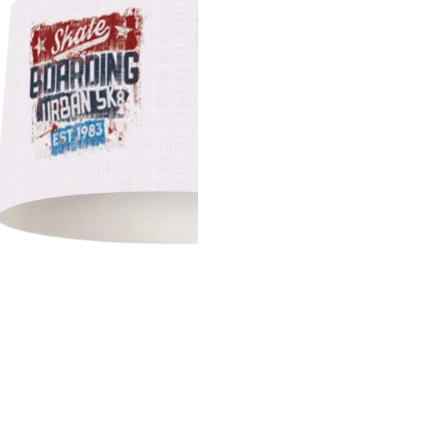
تومان
1,950,000
تومان
1,710,000
افزود