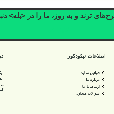
ا را در <بله> دنبال کنید
د
درباره ما
نیکودکور سایت تخصصی دکوراسیون اتاق کو
انواع وسایل اتاق کودک و نوجوان اعم انواع
پرده، لوستر، آباژور، دیوار کوب، ساعت، 
کنار سالنی، سبد اسباب بازی، تابلو و غیره،