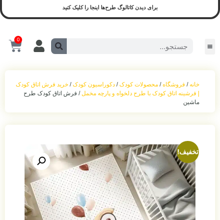
برای دیدن کاتالوگ طرح‌ها اینجا را کلیک کنید
0
سیسمونی و لوازم کودک
محصولات آماده ارسال
سیسمونی نوزادی
بازی و نشیمن
محصولات اجرا شده(نمونه واقعی)
ست روشنایی
اکسسوری اتاق‌خواب
حمل‌ و نقل کودک
خانه
/
فروشگاه
/
محصولات کودک
/
دکوراسیون کودک
/
خرید فرش اتاق کودک
| فرشینه اتاق کودک با طرح دلخواه و پارچه مخمل
/ فرش اتاق کودک طرح
ماشین
تخفیف!