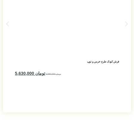
فرش کودک طرح خرس و توپ
لوستر اتاق کود
تومان
5,630,000
تومان
5,980,000
افزودن به سبد خرید
افزودن 