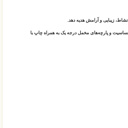
نشاط، زیبایی و آرامش هدیه دهد.
س پارچه، الیاف و نوع دوخت آن دقت کنید. روتختی‌های نیکودکور با دوخت CNC، الیاف ضدحساسیت و پارچه‌های مخمل درجه یک به همراه چاپ با