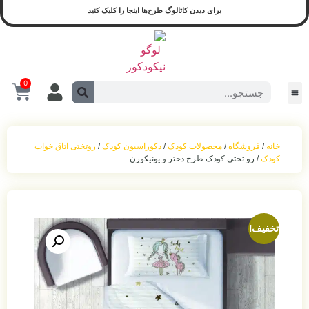
لوگ طرح‌ها اینجا را کلیک کنید
0
دک
/
دکوراسیون کودک
/
روتختی اتاق خواب
ر و یونیکورن