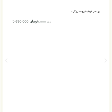
تومان
5,630,000
تومان
5,980,000
رو تختی کودک طرح یونیکورن
تومان
5,980,000