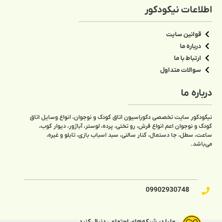
اطلاعات نیکودکور
قوانین سایت
درباره ما
ارتباط با ما
سوالات متداول
درباره ما
نیکودکور سایت تخصصی دکوراسیون اتاق کودک و نوجوان، انواع وسایل اتاق
کودک و نوجوان اعم انواع فرش، رو تختی، پرده، لوستر، آباژور، دیوار کوب،
ساعت، سطل، جا دستمال، کنار سالنی، سبد اسباب بازی، تابلو و غیره،
می‌باشد.
09902930748​
ما را در شبکه‌های اجتماعی دنبال کنید