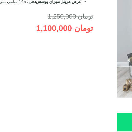
عرض هرپنل/میزان پوشش‌دهی:
145 سانتی متر/ موقع نصب 70 الی 100 سانتی متر
تومان
1,250,000
تومان
1,100,000