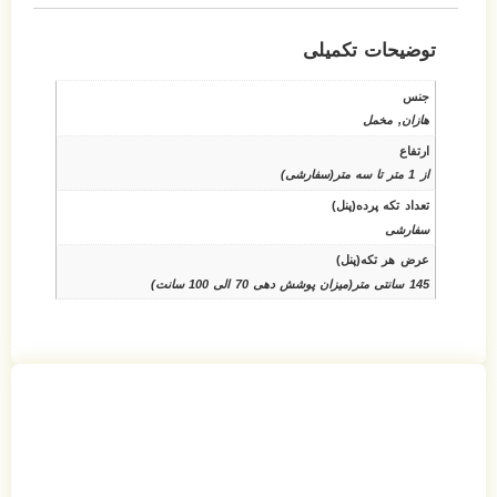
توضیحات تکمیلی
جنس
هازان, مخمل
ارتفاع
از 1 متر تا سه متر(سفارشی)
تعداد تکه پرده(پنل)
سفارشی
عرض هر تکه(پنل)
145 سانتی متر(میزان پوشش دهی 70 الی 100 سانت)