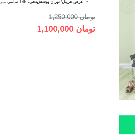
عرض هرپنل/میزان پوشش‌دهی:
145 سانتی متر/ موقع نصب 70 الی 100 سانتی متر
تومان
1,250,000
تومان
1,100,000