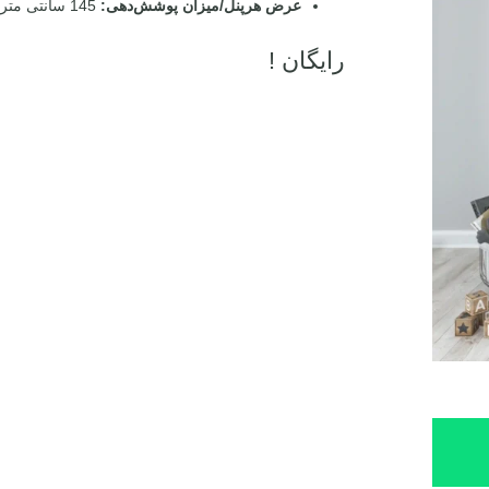
عرض هرپنل/میزان پوشش‌دهی:
145 سانتی متر/ موقع نصب 70 الی 100 سانتی متر
رایگان !