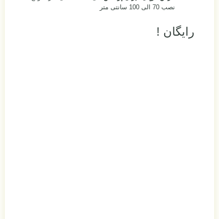
نصب 70 الی 100 سانتی متر
رایگان !