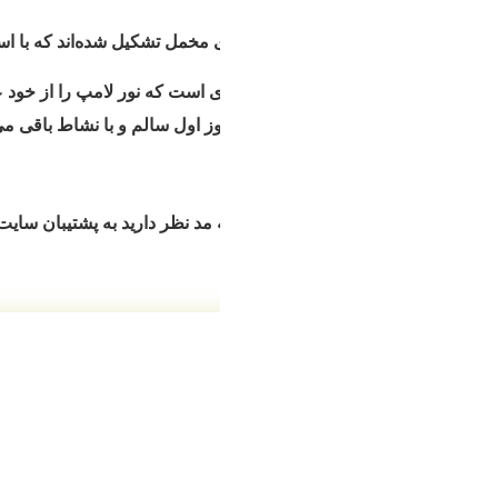
‌ی مخمل تشکیل شده‌اند که با اسکلت فلزی، این محصول را بسیار محکم
ی است که نور لامپ را از خود عبور می‌دهد و طرح را بسیار جذاب و د
 اول سالم و با نشاط باقی می‌مانند.
د نظر دارید به پشتیبان سایت ما اعلام کنید تا راهنمایی لازم را در ا