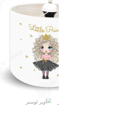
تومان
1,950,000
تومان
1,710,000
افزود