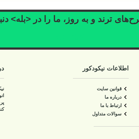
ا را در <بله> دنبال کنید
د
درباره ما
نیکودکور سایت تخصصی دکوراسیون اتاق کو
انواع وسایل اتاق کودک و نوجوان اعم انواع
پرده، لوستر، آباژور، دیوار کوب، ساعت، 
کنار سالنی، سبد اسباب بازی، تابلو و غیره،