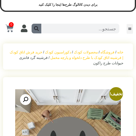
برای دیدن کاتالوگ طرح‌ها اینجا را کلیک کنید
0
سیسمونی و لوازم کودک
محصولات آماده ارسال
سیسمونی نوزادی
بازی و نشیمن
محصولات اجرا شده(نمونه واقعی)
ست روشنایی
اکسسوری اتاق‌خواب
حمل‌ و نقل کودک
خانه
/
فروشگاه
/
محصولات کودک
/
دکوراسیون کودک
/
خرید فرش اتاق کودک
| فرشینه اتاق کودک با طرح دلخواه و پارچه مخمل
/ فرشینه گرد فانتزی
حیوانات طرح راکون
تخفیف!