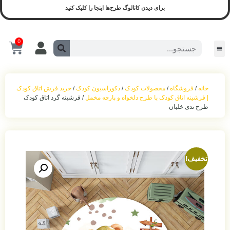
برای دیدن کاتالوگ طرح‌ها اینجا را کلیک کنید
0
سیسمونی و لوازم کودک
محصولات آماده ارسال
سیسمونی نوزادی
بازی و نشیمن
محصولات اجرا شده(نمونه واقعی)
ست روشنایی
اکسسوری اتاق‌خواب
حمل‌ و نقل کودک
خانه
/
فروشگاه
/
محصولات کودک
/
دکوراسیون کودک
/
خرید فرش اتاق کودک
| فرشینه اتاق کودک با طرح دلخواه و پارچه مخمل
/ فرشینه گرد اتاق کودک
طرح تدی خلبان
تخفیف!