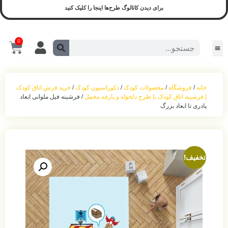
برای دیدن کاتالوگ طرح‌ها اینجا را کلیک کنید
0
سیسمونی و لوازم کودک
محصولات آماده ارسال
سیسمونی نوزادی
بازی و نشیمن
محصولات اجرا شده(نمونه واقعی)
ست روشنایی
اکسسوری اتاق‌خواب
حمل‌ و نقل کودک
خانه
/
فروشگاه
/
محصولات کودک
/
دکوراسیون کودک
/
خرید فرش اتاق کودک
| فرشینه اتاق کودک با طرح دلخواه و پارچه مخمل
/ فرشینه فیل ملوانی ابعاد
پادری تا ابعاد بزرگ
تخفیف!