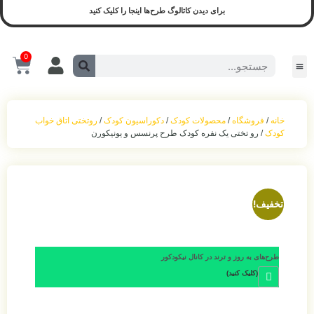
برای دیدن کاتالوگ طرح‌ها اینجا را کلیک کنید
0
سیسمونی و لوازم کودک
محصولات آماده ارسال
سیسمونی نوزادی
بازی و نشیمن
محصولات اجرا شده(نمونه واقعی)
ست روشنایی
اکسسوری اتاق‌خواب
حمل‌ و نقل کودک
خانه
/
فروشگاه
/
محصولات کودک
/
دکوراسیون کودک
/
روتختی اتاق خواب
کودک
/ رو تختی یک نفره کودک طرح پرنسس و یونیکورن
تخفیف!
طرح‌های به روز و ترند در کانال نیکودکور
(کلیک کنید)