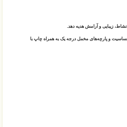
نشاط، زیبایی و آرامش هدیه دهد.
س پارچه، الیاف و نوع دوخت آن دقت کنید. روتختی‌های نیکودکور با دوخت CNC، الیاف ضدحساسیت و پارچه‌های مخمل درجه یک به همراه چاپ با