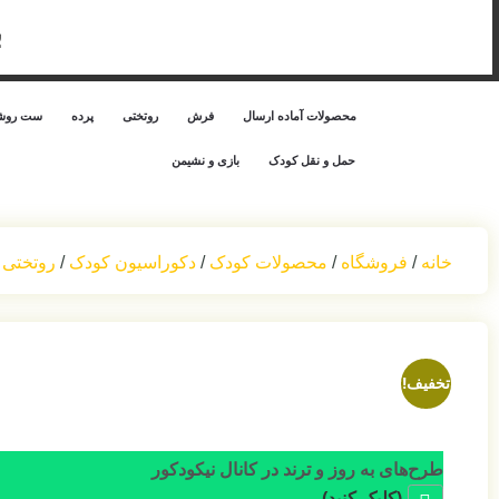
ب
محصولات آماده ارسال
فرش
روتختی
پرده
ست روشن
حمل‌ و نقل کودک
بازی و نشیمن
خانه
/
فروشگاه
/
محصولات کودک
/
دکوراسیون کودک
/
روتختی 
تخفیف!
طرح‌های به روز و ترند در کانال نیکودکور
(کلیک کنید)