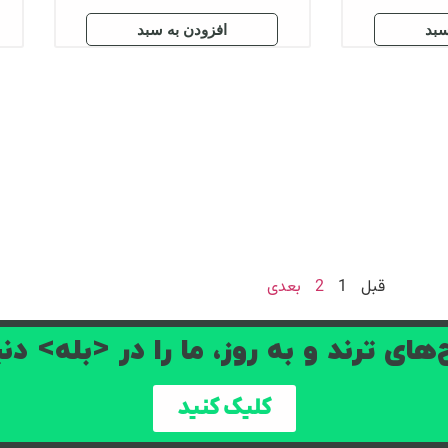
ن به سبد
افزودن به سبد
ا را در <بله> دنبال کنید
ید