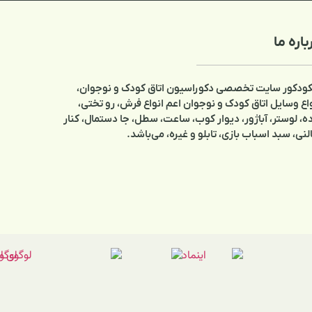
دک و نوجوان،
فرش، رو تختی،
 جا دستمال، کنار
د.
پشتیبان ایتا