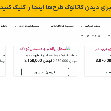
 اینجا را کلیک کنید
سیسمونی نوزادی
محصولات اجرا شده(نمونه واقعی)
ل کودک طرح دایناسور
لوستر فانتزی اتاق کودک پسرانه طرح دایناسور
مان
2,150,000
تومان
1,710,000
تومان
1,950,000
ن به سبد
افزودن به سبد